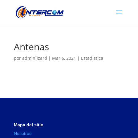
Antenas
por
adminlizard
|
Mar 6, 2021
|
Estadistica
Mapa del sitio
Nosotros