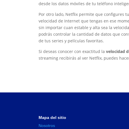
desde los datos móviles de tu teléfono intelig
Por otro lado, Netflix permite que configures t
velocidad de Internet que tengas en ese mome
sin importar cuan estable y alta sea la velocid
podrás controlar la cantidad de datos que cons
de tus series y películas favoritas.
Si deseas conocer con exactitud la
velocidad d
streaming recibirás al ver Netflix, puedes hace
Mapa del sitio
Nosotros