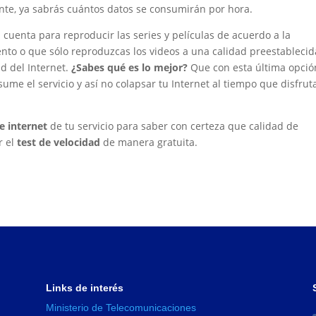
ente, ya sabrás cuántos datos se consumirán por hora.
u cuenta para reproducir las series y películas de acuerdo a la
nto o que sólo reproduzcas los videos a una calidad preestablecid
ad del Internet.
¿Sabes qué es lo mejor?
Que con esta última opció
ume el servicio y así no colapsar tu Internet al tiempo que disfrut
e internet
de tu servicio para saber con certeza que calidad de
r el
test de velocidad
de manera gratuita.
Links de interés
Ministerio de Telecomunicaciones