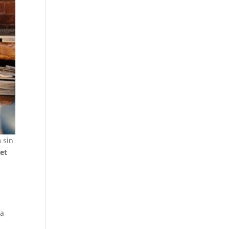
 sin
net
la