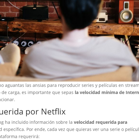
no aguantas las ansias para reproducir series y películas en stream
po de carga, es importante que sepas
la velocidad mínima de Inter
cionar.
uerida por Netflix
ng ha incluido información sobre la
velocidad requerida para
 específica. Por ende, cada vez que quieras ver una serie o pelícu
ataforma requerirá: