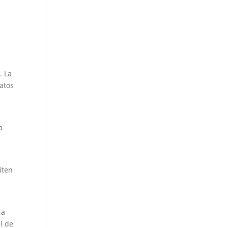
. La
datos
a
iten
ra
al de