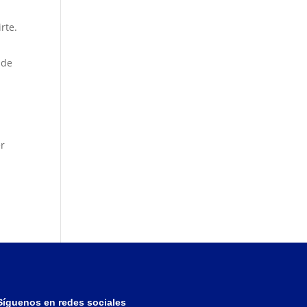
rte.
 de
er
Síguenos en redes sociales