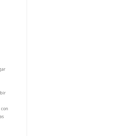
gar
,
bir
n con
as